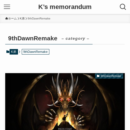
K’s memorandum
ホーム
K弟
9thDawnRemake
9thDawnRemake
– category –
K弟
9thDawnRemake
9thDawnRemake